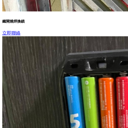
鐵閘燒焊換鎖
立即聯絡