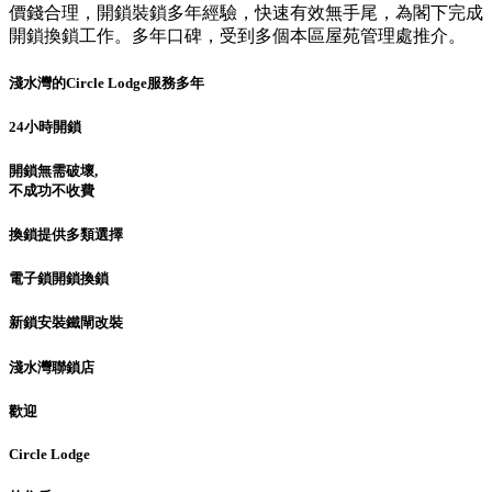
價錢合理，開鎖裝鎖多年經驗，快速有效無手尾，為閣下完成
開鎖換鎖工作。多年口碑，受到多個本區屋苑管理處推介。
淺水灣的Circle Lodge服務多年
24小時開鎖
開鎖無需破壞,
不成功不收費
換鎖提供多類選擇
電子鎖開鎖換鎖
新鎖安裝鐵閘改裝
淺水灣聯鎖店
歡迎
Circle Lodge