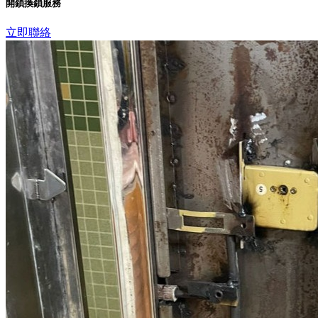
開鎖換鎖服務
立即聯絡