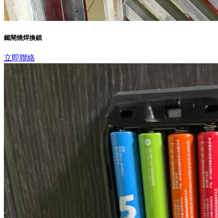
鐵閘燒焊換鎖
立即聯絡