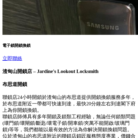
電子鎖開鎖換鎖
立即聯絡
渣甸山開鎖店 – Jardine's Lookout Locksmith
布思道開鎖
聯鎖店24小時開鎖於渣甸山的布思道提供開鎖換鎖服務多年，
於布思道附近一帶都可快速到達，最快20分鐘左右到達閣下府
上為你開鎖換鎖。
聯鎖店師傅具有多年開鎖及鎖類工程經驗，無論任何鎖類問題
(壞門鎖/壞閘鎖/斷匙/壞電子鎖/開車鎖/夾萬不能開啟/玻璃門
鎖)等等，我們都能以最有效的方法為你解決開鎖換鎖問題。
位於渣甸山的布思道附近的聯鎖店鎖匠服務態度專業，價錢合