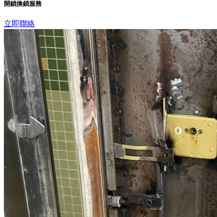
開鎖換鎖服務
立即聯絡