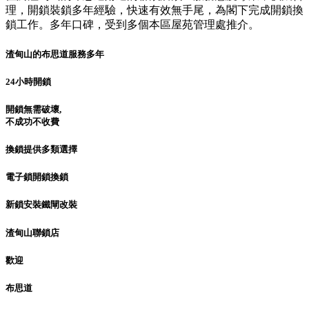
理，開鎖裝鎖多年經驗，快速有效無手尾，為閣下完成開鎖換
鎖工作。多年口碑，受到多個本區屋苑管理處推介。
渣甸山的布思道服務多年
24小時開鎖
開鎖無需破壞,
不成功不收費
換鎖提供多類選擇
電子鎖開鎖換鎖
新鎖安裝鐵閘改裝
渣甸山聯鎖店
歡迎
布思道