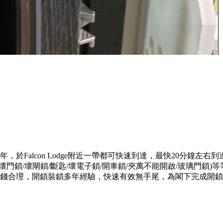
務多年，於Falcon Lodge附近一帶都可快速到達，最快20分鐘
門鎖/壞閘鎖/斷匙/壞電子鎖/開車鎖/夾萬不能開啟/玻璃門鎖
度專業，價錢合理，開鎖裝鎖多年經驗，快速有效無手尾，為閣下完成