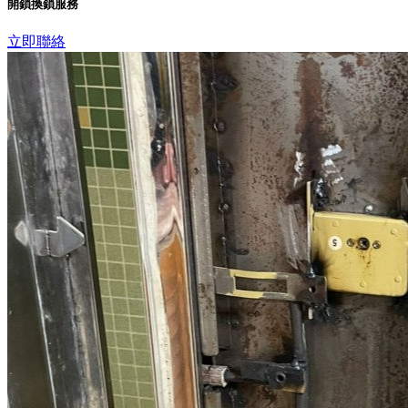
開鎖換鎖服務
立即聯絡