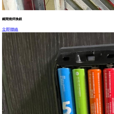
鐵閘燒焊換鎖
立即聯絡