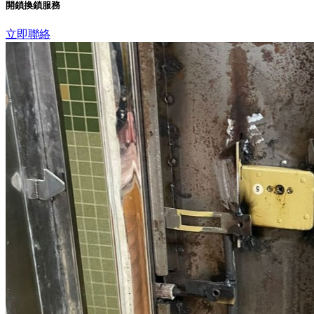
開鎖換鎖服務
立即聯絡