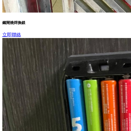
鐵閘燒焊換鎖
立即聯絡