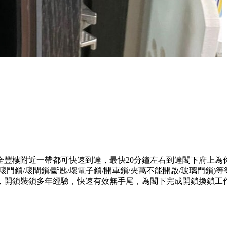
全豐樓附近一帶都可快速到達，最快20分鐘左右到達閣下府上為
門鎖/壞閘鎖/斷匙/壞電子鎖/開車鎖/夾萬不能開啟/玻璃門鎖
，開鎖裝鎖多年經驗，快速有效無手尾，為閣下完成開鎖換鎖工