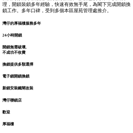
理，開鎖裝鎖多年經驗，快速有效無手尾，為閣下完成開鎖換
鎖工作。多年口碑，受到多個本區屋苑管理處推介。
灣仔的厚福樓服務多年
24小時開鎖
開鎖無需破壞,
不成功不收費
換鎖提供多類選擇
電子鎖開鎖換鎖
新鎖安裝鐵閘改裝
灣仔聯鎖店
歡迎
厚福樓