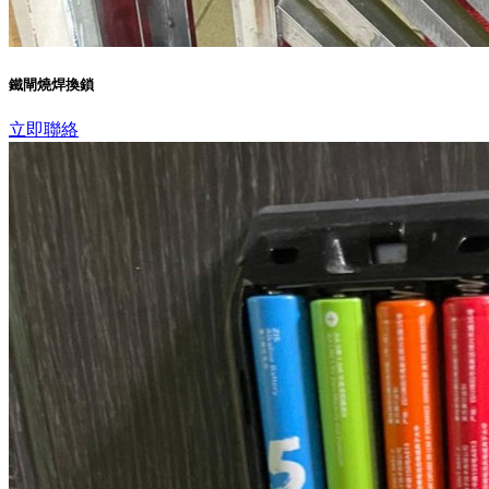
鐵閘燒焊換鎖
立即聯絡