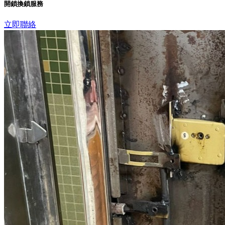
開鎖換鎖服務
立即聯絡