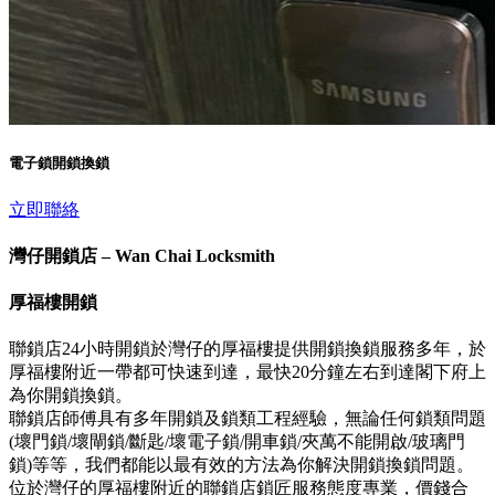
電子鎖開鎖換鎖
立即聯絡
灣仔開鎖店 – Wan Chai Locksmith
厚福樓開鎖
聯鎖店24小時開鎖於灣仔的厚福樓提供開鎖換鎖服務多年，於
厚福樓附近一帶都可快速到達，最快20分鐘左右到達閣下府上
為你開鎖換鎖。
聯鎖店師傅具有多年開鎖及鎖類工程經驗，無論任何鎖類問題
(壞門鎖/壞閘鎖/斷匙/壞電子鎖/開車鎖/夾萬不能開啟/玻璃門
鎖)等等，我們都能以最有效的方法為你解決開鎖換鎖問題。
位於灣仔的厚福樓附近的聯鎖店鎖匠服務態度專業，價錢合