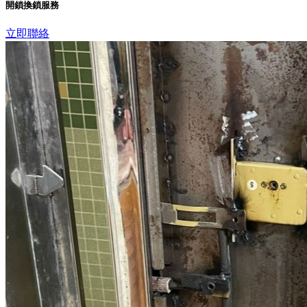
開鎖換鎖服務
立即聯絡