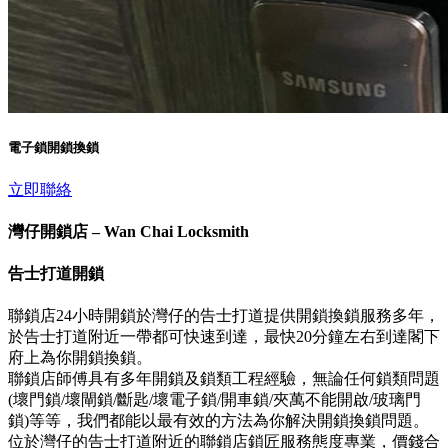
電子鎖開鎖換鎖
立即聯絡
灣仔開鎖店 – Wan Chai Locksmith
告士打道開鎖
聯鎖店24小時開鎖於灣仔的告士打道提供開鎖換鎖服務多年，
於告士打道附近一帶都可快速到達，最快20分鐘左右到達閣下
府上為你開鎖換鎖。
聯鎖店師傅具有多年開鎖及鎖類工程經驗，無論任何鎖類問題
(壞門鎖/壞閘鎖/斷匙/壞電子鎖/開車鎖/夾萬不能開啟/玻璃門
鎖)等等，我們都能以最有效的方法為你解決開鎖換鎖問題。
位於灣仔的告士打道附近的聯鎖店鎖匠服務態度專業，價錢合