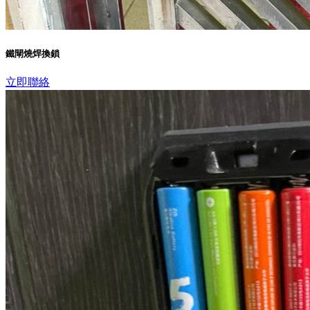
鐵閘燒焊換鎖
立即聯絡