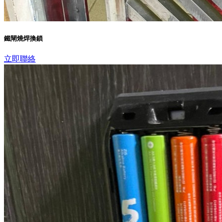
鐵閘燒焊換鎖
立即聯絡