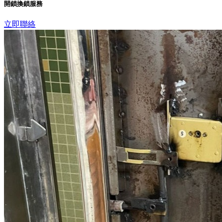
開鎖換鎖服務
立即聯絡