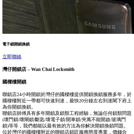
電子鎖開鎖換鎖
立即聯絡
灣仔開鎖店 – Wan Chai Locksmith
國樑樓開鎖
聯鎖店24小時開鎖於灣仔的國樑樓提供開鎖換鎖服務多年，於
國樑樓附近一帶都可快速到達，最快20分鐘左右到達閣下府上
為你開鎖換鎖。
聯鎖店師傅具有多年開鎖及鎖類工程經驗，無論任何鎖類問題
(壞門鎖/壞閘鎖/斷匙/壞電子鎖/開車鎖/夾萬不能開啟/玻璃門
鎖)等等，我們都能以最有效的方法為你解決開鎖換鎖問題。
位於灣仔的國樑樓附近的聯鎖店鎖匠服務態度專業，價錢合