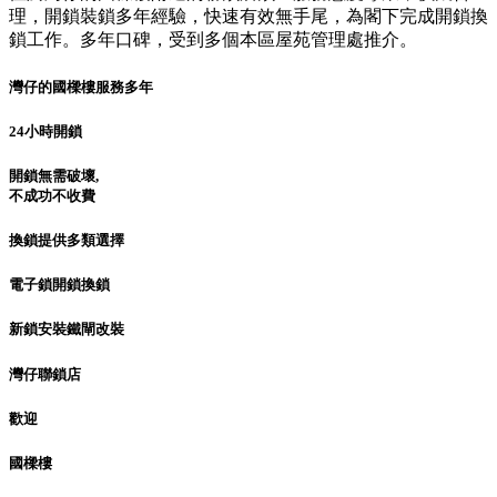
理，開鎖裝鎖多年經驗，快速有效無手尾，為閣下完成開鎖換
鎖工作。多年口碑，受到多個本區屋苑管理處推介。
灣仔的國樑樓服務多年
24小時開鎖
開鎖無需破壞,
不成功不收費
換鎖提供多類選擇
電子鎖開鎖換鎖
新鎖安裝鐵閘改裝
灣仔聯鎖店
歡迎
國樑樓