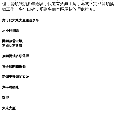
理，開鎖裝鎖多年經驗，快速有效無手尾，為閣下完成開鎖換
鎖工作。多年口碑，受到多個本區屋苑管理處推介。
灣仔的大東大廈服務多年
24小時開鎖
開鎖無需破壞,
不成功不收費
換鎖提供多類選擇
電子鎖開鎖換鎖
新鎖安裝鐵閘改裝
灣仔聯鎖店
歡迎
大東大廈