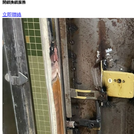
開鎖換鎖服務
立即聯絡