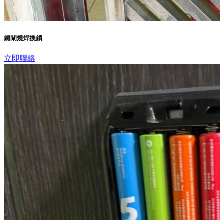
鐵閘燒焊換鎖
立即聯絡