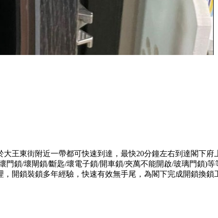
於大王東街附近一帶都可快速到達，最快20分鐘左右到達閣下府
門鎖/壞閘鎖/斷匙/壞電子鎖/開車鎖/夾萬不能開啟/玻璃門鎖
理，開鎖裝鎖多年經驗，快速有效無手尾，為閣下完成開鎖換鎖