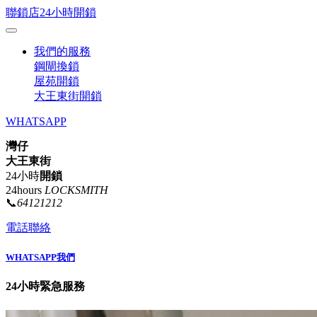
聯鎖店24小時開鎖
我們的服務
鋼閘換鎖
屋苑開鎖
大王東街開鎖
WHATSAPP
灣仔
大王東街
24小時
開鎖
24hours
LOCKSMITH
📞
64121212
電話聯絡
WHATSAPP我們
24小時緊急服務