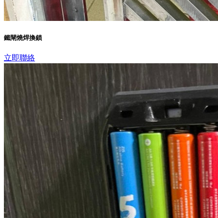
鐵閘燒焊換鎖
立即聯絡