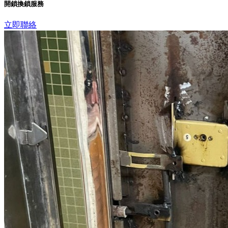
開鎖換鎖服務
立即聯絡