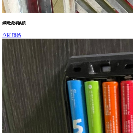
鐵閘燒焊換鎖
立即聯絡