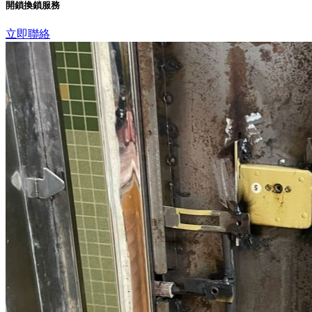
開鎖換鎖服務
立即聯絡