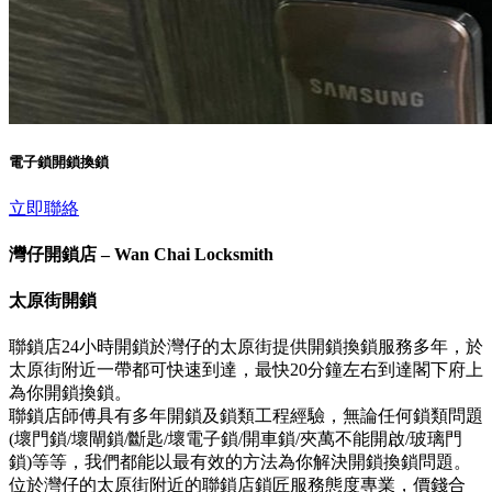
電子鎖開鎖換鎖
立即聯絡
灣仔開鎖店 – Wan Chai Locksmith
太原街開鎖
聯鎖店24小時開鎖於灣仔的太原街提供開鎖換鎖服務多年，於
太原街附近一帶都可快速到達，最快20分鐘左右到達閣下府上
為你開鎖換鎖。
聯鎖店師傅具有多年開鎖及鎖類工程經驗，無論任何鎖類問題
(壞門鎖/壞閘鎖/斷匙/壞電子鎖/開車鎖/夾萬不能開啟/玻璃門
鎖)等等，我們都能以最有效的方法為你解決開鎖換鎖問題。
位於灣仔的太原街附近的聯鎖店鎖匠服務態度專業，價錢合