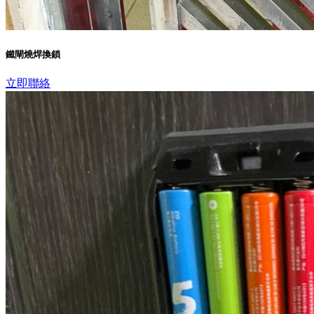
鐵閘燒焊換鎖
立即聯絡