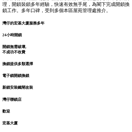
理，開鎖裝鎖多年經驗，快速有效無手尾，為閣下完成開鎖換
鎖工作。多年口碑，受到多個本區屋苑管理處推介。
灣仔的宏基大廈服務多年
24小時開鎖
開鎖無需破壞,
不成功不收費
換鎖提供多類選擇
電子鎖開鎖換鎖
新鎖安裝鐵閘改裝
灣仔聯鎖店
歡迎
宏基大廈