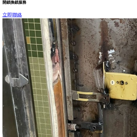
開鎖換鎖服務
立即聯絡