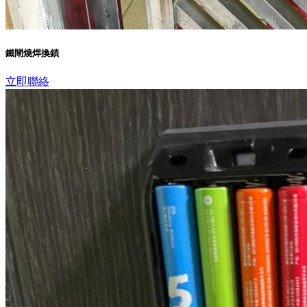
鐵閘燒焊換鎖
立即聯絡