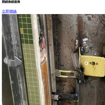
開鎖換鎖服務
立即聯絡