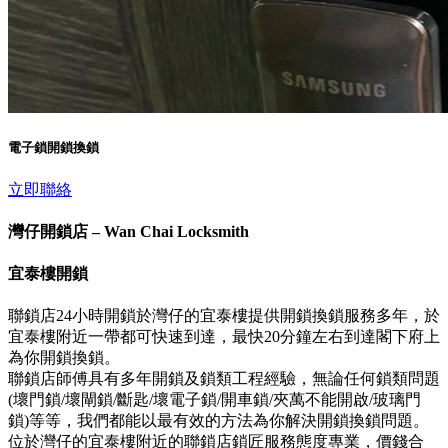
電子鎖開鎖換鎖
立即聯絡
灣仔開鎖店 – Wan Chai Locksmith
宜泰樓開鎖
聯鎖店24小時開鎖於灣仔的宜泰樓提供開鎖換鎖服務多年，於
宜泰樓附近一帶都可快速到達，最快20分鐘左右到達閣下府上
為你開鎖換鎖。
聯鎖店師傅具有多年開鎖及鎖類工程經驗，無論任何鎖類問題
(壞門鎖/壞閘鎖/斷匙/壞電子鎖/開車鎖/夾萬不能開啟/玻璃門
鎖)等等，我們都能以最有效的方法為你解決開鎖換鎖問題。
位於灣仔的宜泰樓附近的聯鎖店鎖匠服務態度專業，價錢合