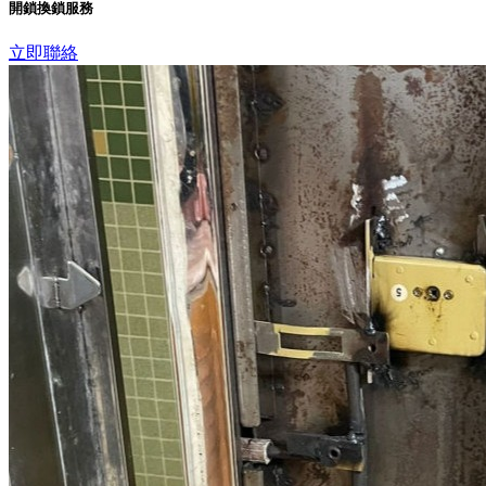
開鎖換鎖服務
立即聯絡