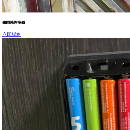
鐵閘燒焊換鎖
立即聯絡