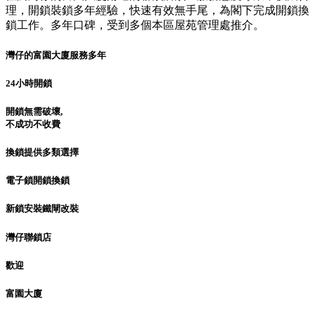
理，開鎖裝鎖多年經驗，快速有效無手尾，為閣下完成開鎖換
鎖工作。多年口碑，受到多個本區屋苑管理處推介。
灣仔的富園大廈服務多年
24小時開鎖
開鎖無需破壞,
不成功不收費
換鎖提供多類選擇
電子鎖開鎖換鎖
新鎖安裝鐵閘改裝
灣仔聯鎖店
歡迎
富園大廈