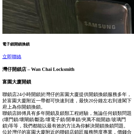
電子鎖開鎖換鎖
立即聯絡
灣仔開鎖店 – Wan Chai Locksmith
富園大廈開鎖
聯鎖店24小時開鎖於灣仔的富園大廈提供開鎖換鎖服務多年，
於富園大廈附近一帶都可快速到達，最快20分鐘左右到達閣下
府上為你開鎖換鎖。
聯鎖店師傅具有多年開鎖及鎖類工程經驗，無論任何鎖類問題
(壞門鎖/壞閘鎖/斷匙/壞電子鎖/開車鎖/夾萬不能開啟/玻璃門
鎖)等等，我們都能以最有效的方法為你解決開鎖換鎖問題。
位於灣仔的富園大廈附近的聯鎖店鎖匠服務態度專業，價錢合