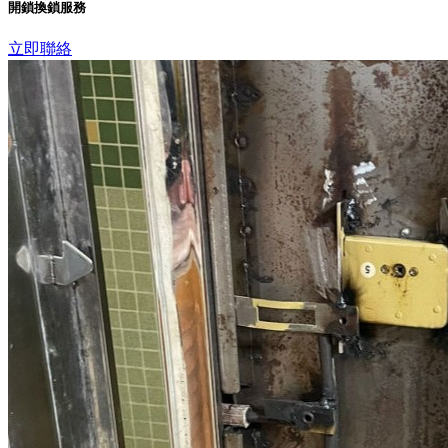
開鎖換鎖服務
立即聯絡