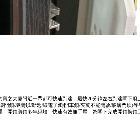
於寶之大廈附近一帶都可快速到達，最快20分鐘左右到達閣下府
門鎖/壞閘鎖/斷匙/壞電子鎖/開車鎖/夾萬不能開啟/玻璃門鎖
理，開鎖裝鎖多年經驗，快速有效無手尾，為閣下完成開鎖換鎖