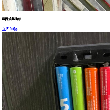
鐵閘燒焊換鎖
立即聯絡