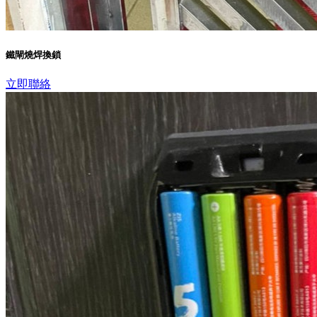
鐵閘燒焊換鎖
立即聯絡