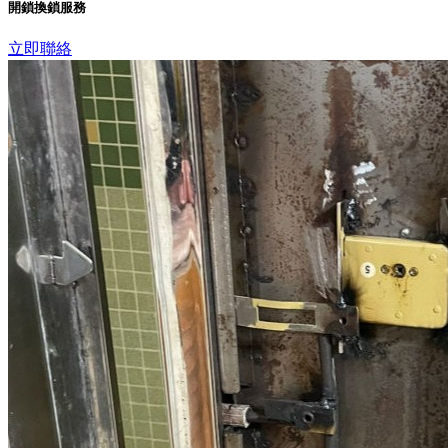
開鎖換鎖服務
立即聯絡