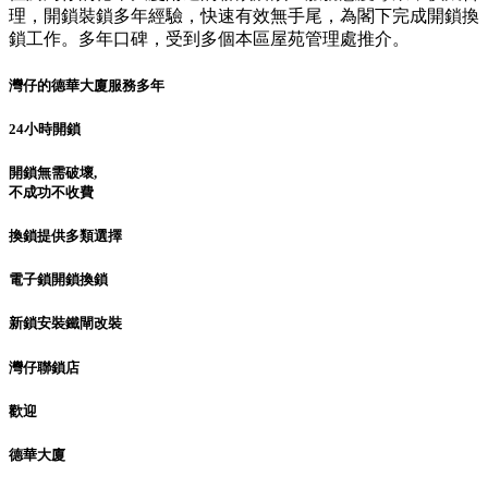
理，開鎖裝鎖多年經驗，快速有效無手尾，為閣下完成開鎖換
鎖工作。多年口碑，受到多個本區屋苑管理處推介。
灣仔的德華大廈服務多年
24小時開鎖
開鎖無需破壞,
不成功不收費
換鎖提供多類選擇
電子鎖開鎖換鎖
新鎖安裝鐵閘改裝
灣仔聯鎖店
歡迎
德華大廈