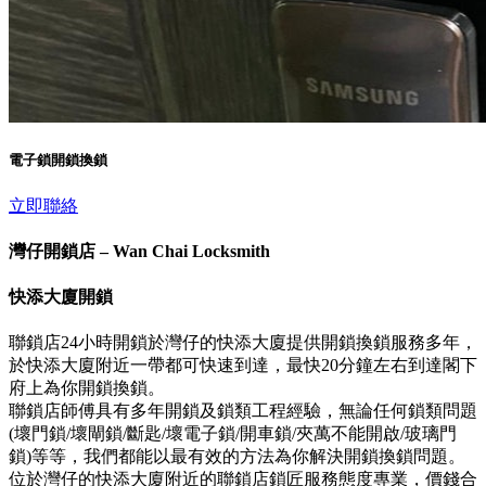
電子鎖開鎖換鎖
立即聯絡
灣仔開鎖店 – Wan Chai Locksmith
快添大廈開鎖
聯鎖店24小時開鎖於灣仔的快添大廈提供開鎖換鎖服務多年，
於快添大廈附近一帶都可快速到達，最快20分鐘左右到達閣下
府上為你開鎖換鎖。
聯鎖店師傅具有多年開鎖及鎖類工程經驗，無論任何鎖類問題
(壞門鎖/壞閘鎖/斷匙/壞電子鎖/開車鎖/夾萬不能開啟/玻璃門
鎖)等等，我們都能以最有效的方法為你解決開鎖換鎖問題。
位於灣仔的快添大廈附近的聯鎖店鎖匠服務態度專業，價錢合