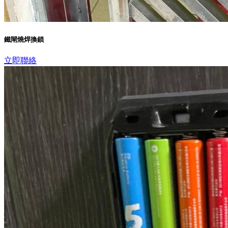
鐵閘燒焊換鎖
立即聯絡