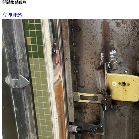
開鎖換鎖服務
立即聯絡