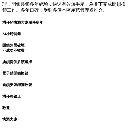
理，開鎖裝鎖多年經驗，快速有效無手尾，為閣下完成開鎖換
鎖工作。多年口碑，受到多個本區屋苑管理處推介。
灣仔的快添大廈服務多年
24小時開鎖
開鎖無需破壞,
不成功不收費
換鎖提供多類選擇
電子鎖開鎖換鎖
新鎖安裝鐵閘改裝
灣仔聯鎖店
歡迎
快添大廈