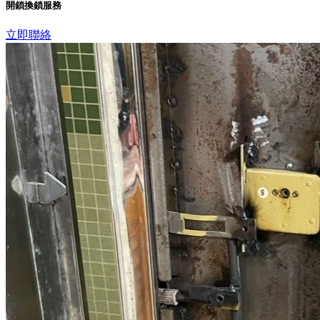
開鎖換鎖服務
立即聯絡