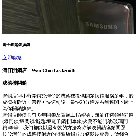
電子鎖開鎖換鎖
立即聯絡
灣仔開鎖店 – Wan Chai Locksmith
成德樓開鎖
聯鎖店24小時開鎖於灣仔的成德樓提供開鎖換鎖服務多年，於
成德樓附近一帶都可快速到達，最快20分鐘左右到達閣下府上
為你開鎖換鎖。
聯鎖店師傅具有多年開鎖及鎖類工程經驗，無論任何鎖類問題
(壞門鎖/壞閘鎖/斷匙/壞電子鎖/開車鎖/夾萬不能開啟/玻璃門
鎖)等等，我們都能以最有效的方法為你解決開鎖換鎖問題。
位於灣仔的成德樓附近的聯鎖店鎖匠服務態度專業，價錢合