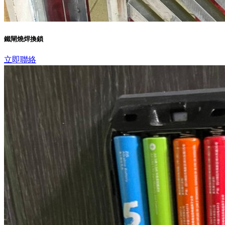
鐵閘燒焊換鎖
立即聯絡