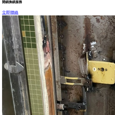
開鎖換鎖服務
立即聯絡