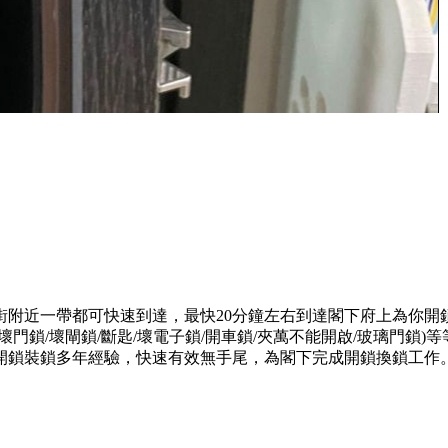
街附近一帶都可快速到達，最快20分鐘左右到達閣下府上為你開
門鎖/壞閘鎖/斷匙/壞電子鎖/開車鎖/夾萬不能開啟/玻璃門鎖
開鎖裝鎖多年經驗，快速有效無手尾，為閣下完成開鎖換鎖工作