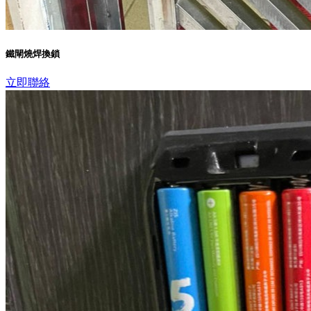
鐵閘燒焊換鎖
立即聯絡