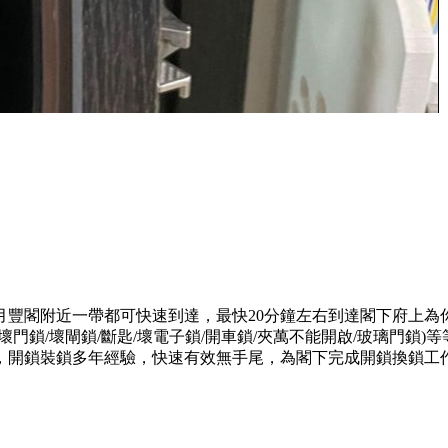
月豐閣附近一帶都可快速到達，最快20分鐘左右到達閣下府上為
門鎖/壞閘鎖/斷匙/壞電子鎖/開車鎖/夾萬不能開啟/玻璃門鎖
，開鎖裝鎖多年經驗，快速有效無手尾，為閣下完成開鎖換鎖工