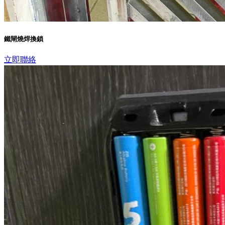
鐵閘燒焊換鎖
立即聯絡