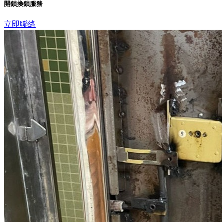
開鎖換鎖服務
立即聯絡