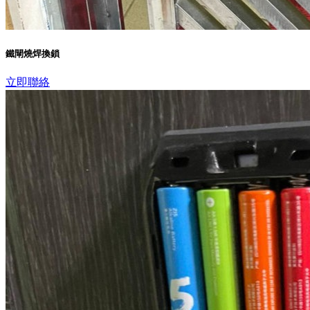
鐵閘燒焊換鎖
立即聯絡