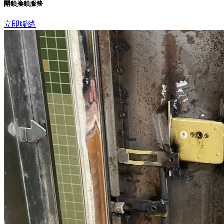
開鎖換鎖服務
立即聯絡