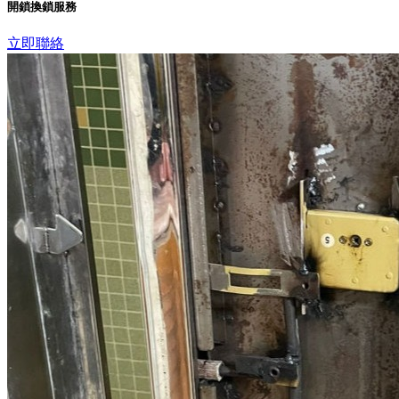
開鎖換鎖服務
立即聯絡