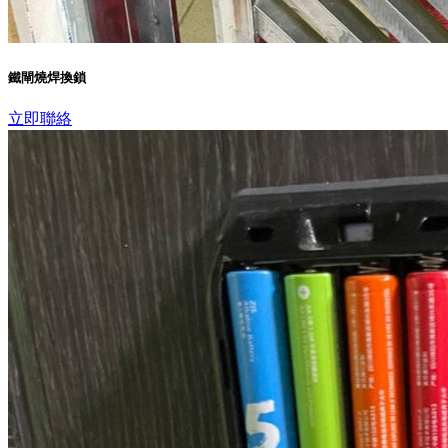
鐵閘燒焊換鎖
立即聯絡