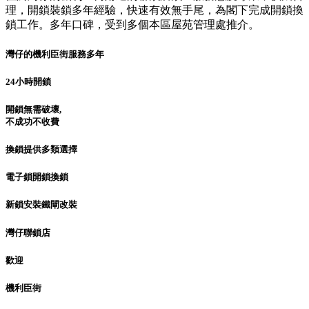
理，開鎖裝鎖多年經驗，快速有效無手尾，為閣下完成開鎖換
鎖工作。多年口碑，受到多個本區屋苑管理處推介。
灣仔的機利臣街服務多年
24小時開鎖
開鎖無需破壞,
不成功不收費
換鎖提供多類選擇
電子鎖開鎖換鎖
新鎖安裝鐵閘改裝
灣仔聯鎖店
歡迎
機利臣街