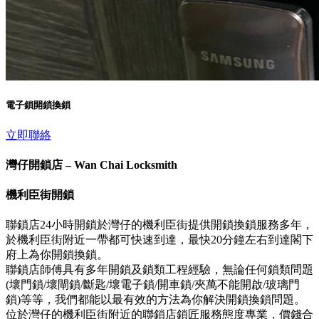
電子鎖開鎖換鎖
立即聯絡
灣仔開鎖店 – Wan Chai Locksmith
機利臣街開鎖
聯鎖店24小時開鎖於灣仔的機利臣街提供開鎖換鎖服務多年，
於機利臣街附近一帶都可快速到達，最快20分鐘左右到達閣下
府上為你開鎖換鎖。
聯鎖店師傅具有多年開鎖及鎖類工程經驗，無論任何鎖類問題
(壞門鎖/壞閘鎖/斷匙/壞電子鎖/開車鎖/夾萬不能開啟/玻璃門
鎖)等等，我們都能以最有效的方法為你解決開鎖換鎖問題。
位於灣仔的機利臣街附近的聯鎖店鎖匠服務態度專業，價錢合