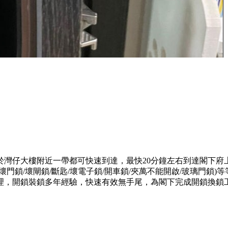
於灣仔大樓附近一帶都可快速到達，最快20分鐘左右到達閣下府
門鎖/壞閘鎖/斷匙/壞電子鎖/開車鎖/夾萬不能開啟/玻璃門鎖
理，開鎖裝鎖多年經驗，快速有效無手尾，為閣下完成開鎖換鎖