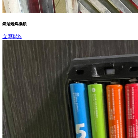
鐵閘燒焊換鎖
立即聯絡