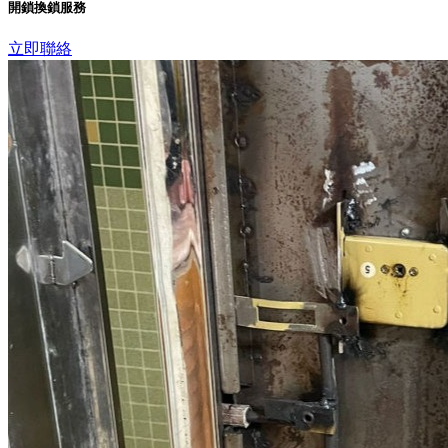
開鎖換鎖服務
立即聯絡