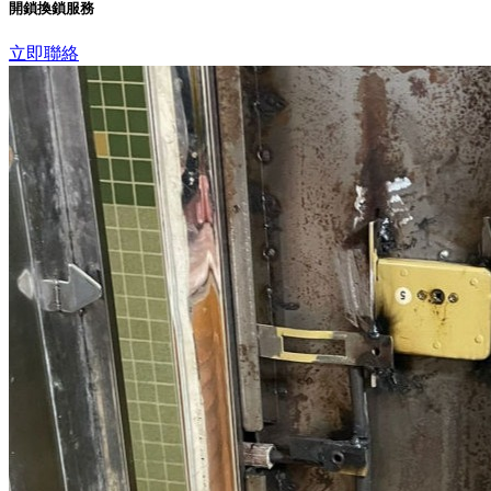
開鎖換鎖服務
立即聯絡