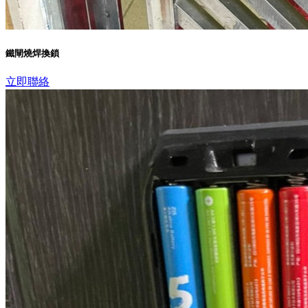
鐵閘燒焊換鎖
立即聯絡