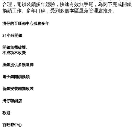
合理，開鎖裝鎖多年經驗，快速有效無手尾，為閣下完成開鎖
換鎖工作。多年口碑，受到多個本區屋苑管理處推介。
灣仔的百旺都中心服務多年
24小時開鎖
開鎖無需破壞,
不成功不收費
換鎖提供多類選擇
電子鎖開鎖換鎖
新鎖安裝鐵閘改裝
灣仔聯鎖店
歡迎
百旺都中心