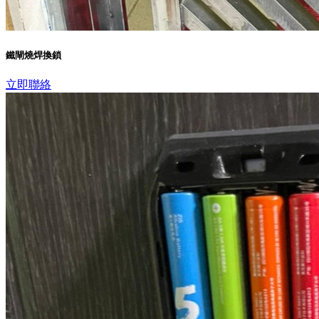
鐵閘燒焊換鎖
立即聯絡