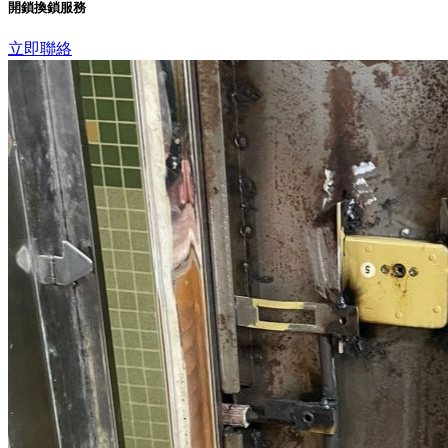
開鎖換鎖服務
立即聯絡