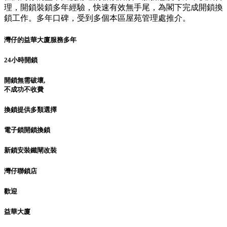
理，開鎖裝鎖多年經驗，快速有效無手尾，為閣下完成開鎖換
鎖工作。多年口碑，受到多個本區屋苑管理處推介。
灣仔的益華大廈服務多年
24小時開鎖
開鎖無需破壞,
不成功不收費
換鎖提供多類選擇
電子鎖開鎖換鎖
新鎖安裝鐵閘改裝
灣仔聯鎖店
歡迎
益華大廈