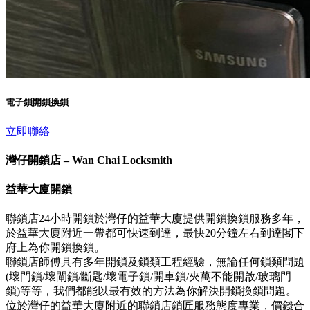
電子鎖開鎖換鎖
立即聯絡
灣仔開鎖店 – Wan Chai Locksmith
益華大廈開鎖
聯鎖店24小時開鎖於灣仔的益華大廈提供開鎖換鎖服務多年，
於益華大廈附近一帶都可快速到達，最快20分鐘左右到達閣下
府上為你開鎖換鎖。
聯鎖店師傅具有多年開鎖及鎖類工程經驗，無論任何鎖類問題
(壞門鎖/壞閘鎖/斷匙/壞電子鎖/開車鎖/夾萬不能開啟/玻璃門
鎖)等等，我們都能以最有效的方法為你解決開鎖換鎖問題。
位於灣仔的益華大廈附近的聯鎖店鎖匠服務態度專業，價錢合