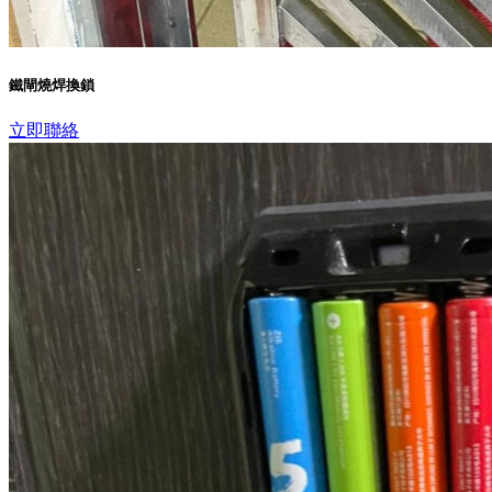
鐵閘燒焊換鎖
立即聯絡