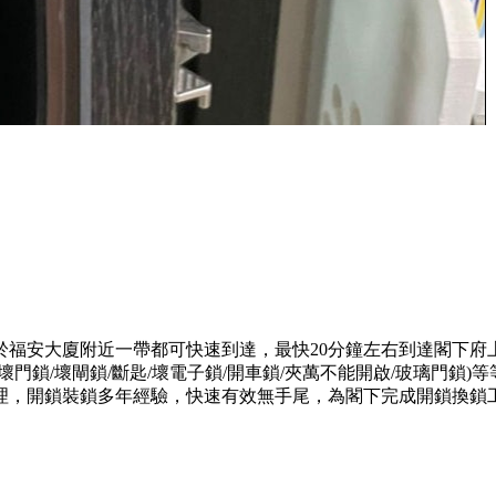
於福安大廈附近一帶都可快速到達，最快20分鐘左右到達閣下府
門鎖/壞閘鎖/斷匙/壞電子鎖/開車鎖/夾萬不能開啟/玻璃門鎖
理，開鎖裝鎖多年經驗，快速有效無手尾，為閣下完成開鎖換鎖