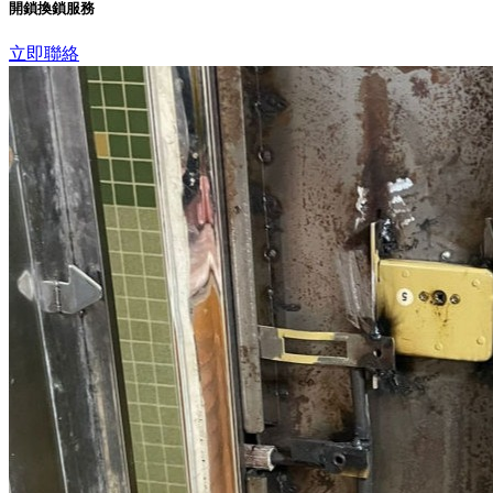
開鎖換鎖服務
立即聯絡