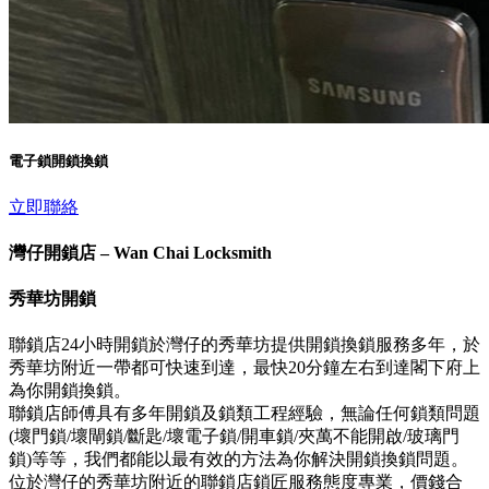
電子鎖開鎖換鎖
立即聯絡
灣仔開鎖店 – Wan Chai Locksmith
秀華坊開鎖
聯鎖店24小時開鎖於灣仔的秀華坊提供開鎖換鎖服務多年，於
秀華坊附近一帶都可快速到達，最快20分鐘左右到達閣下府上
為你開鎖換鎖。
聯鎖店師傅具有多年開鎖及鎖類工程經驗，無論任何鎖類問題
(壞門鎖/壞閘鎖/斷匙/壞電子鎖/開車鎖/夾萬不能開啟/玻璃門
鎖)等等，我們都能以最有效的方法為你解決開鎖換鎖問題。
位於灣仔的秀華坊附近的聯鎖店鎖匠服務態度專業，價錢合