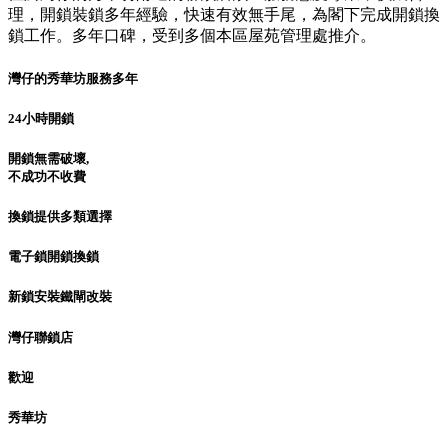
理，開鎖裝鎖多年經驗，快速有效無手尾，為閣下完成開鎖換
鎖工作。多年口碑，受到多個本區屋苑管理處推介。
灣仔的秀華坊服務多年
24小時開鎖
開鎖無需破壞,
不成功不收費
換鎖提供多類選擇
電子鎖開鎖換鎖
新鎖安裝鐵閘改裝
灣仔聯鎖店
歡迎
秀華坊