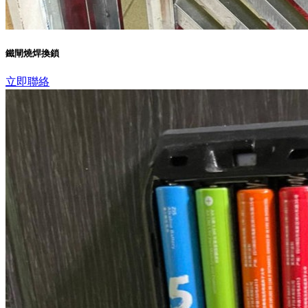
鐵閘燒焊換鎖
立即聯絡