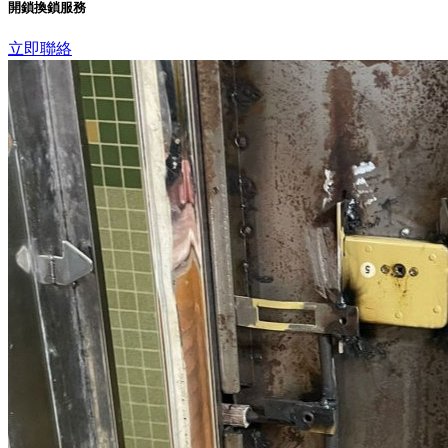
開鎖換鎖服務
立即聯絡