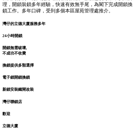
理，開鎖裝鎖多年經驗，快速有效無手尾，為閣下完成開鎖換
鎖工作。多年口碑，受到多個本區屋苑管理處推介。
灣仔的立德大廈服務多年
24小時開鎖
開鎖無需破壞,
不成功不收費
換鎖提供多類選擇
電子鎖開鎖換鎖
新鎖安裝鐵閘改裝
灣仔聯鎖店
歡迎
立德大廈