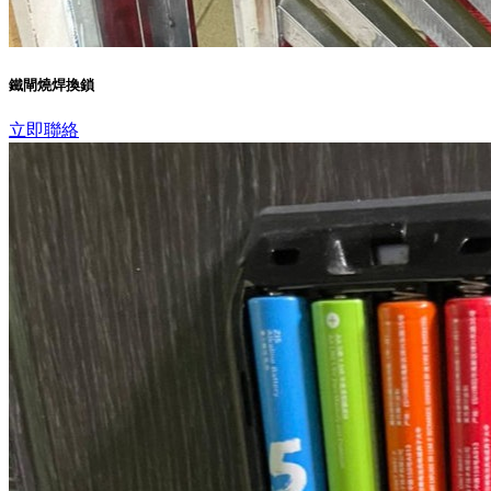
鐵閘燒焊換鎖
立即聯絡