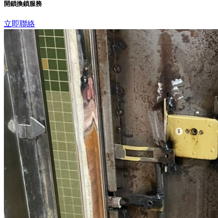
開鎖換鎖服務
立即聯絡