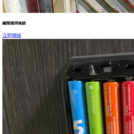
鐵閘燒焊換鎖
立即聯絡