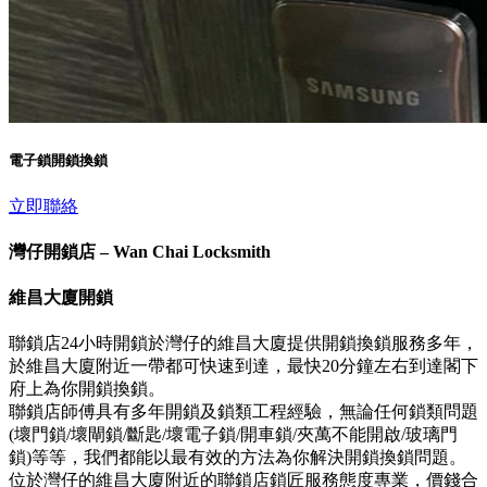
電子鎖開鎖換鎖
立即聯絡
灣仔開鎖店 – Wan Chai Locksmith
維昌大廈開鎖
聯鎖店24小時開鎖於灣仔的維昌大廈提供開鎖換鎖服務多年，
於維昌大廈附近一帶都可快速到達，最快20分鐘左右到達閣下
府上為你開鎖換鎖。
聯鎖店師傅具有多年開鎖及鎖類工程經驗，無論任何鎖類問題
(壞門鎖/壞閘鎖/斷匙/壞電子鎖/開車鎖/夾萬不能開啟/玻璃門
鎖)等等，我們都能以最有效的方法為你解決開鎖換鎖問題。
位於灣仔的維昌大廈附近的聯鎖店鎖匠服務態度專業，價錢合