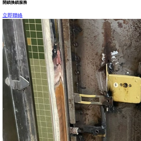
開鎖換鎖服務
立即聯絡