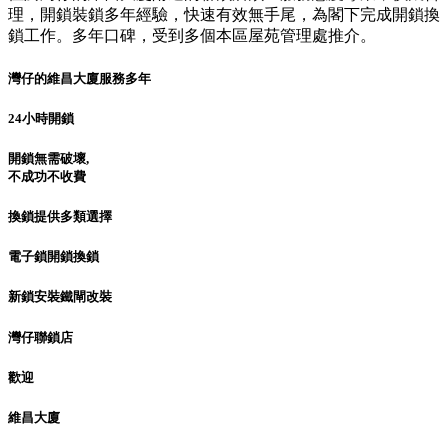
理，開鎖裝鎖多年經驗，快速有效無手尾，為閣下完成開鎖換
鎖工作。多年口碑，受到多個本區屋苑管理處推介。
灣仔的維昌大廈服務多年
24小時開鎖
開鎖無需破壞,
不成功不收費
換鎖提供多類選擇
電子鎖開鎖換鎖
新鎖安裝鐵閘改裝
灣仔聯鎖店
歡迎
維昌大廈