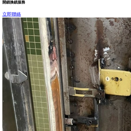
開鎖換鎖服務
立即聯絡