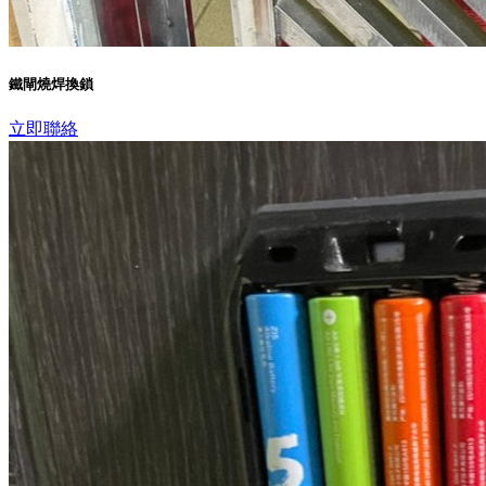
鐵閘燒焊換鎖
立即聯絡