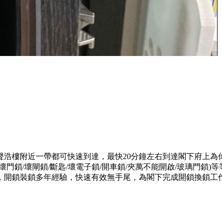
聲浩樓附近一帶都可快速到達，最快20分鐘左右到達閣下府上為
門鎖/壞閘鎖/斷匙/壞電子鎖/開車鎖/夾萬不能開啟/玻璃門鎖
，開鎖裝鎖多年經驗，快速有效無手尾，為閣下完成開鎖換鎖工