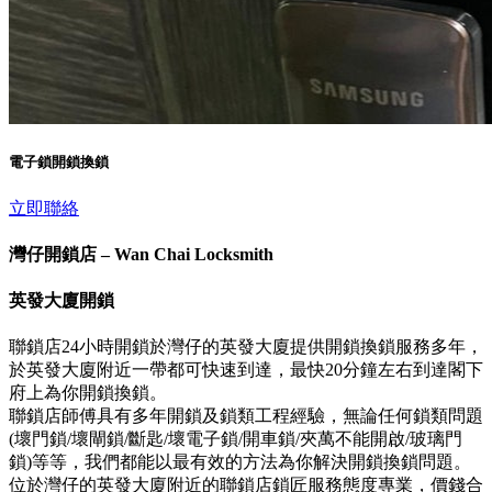
電子鎖開鎖換鎖
立即聯絡
灣仔開鎖店 – Wan Chai Locksmith
英發大廈開鎖
聯鎖店24小時開鎖於灣仔的英發大廈提供開鎖換鎖服務多年，
於英發大廈附近一帶都可快速到達，最快20分鐘左右到達閣下
府上為你開鎖換鎖。
聯鎖店師傅具有多年開鎖及鎖類工程經驗，無論任何鎖類問題
(壞門鎖/壞閘鎖/斷匙/壞電子鎖/開車鎖/夾萬不能開啟/玻璃門
鎖)等等，我們都能以最有效的方法為你解決開鎖換鎖問題。
位於灣仔的英發大廈附近的聯鎖店鎖匠服務態度專業，價錢合