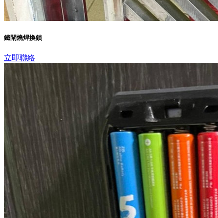
鐵閘燒焊換鎖
立即聯絡