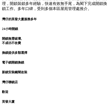
理，開鎖裝鎖多年經驗，快速有效無手尾，為閣下完成開鎖換
鎖工作。多年口碑，受到多個本區屋苑管理處推介。
灣仔的英發大廈服務多年
24小時開鎖
開鎖無需破壞,
不成功不收費
換鎖提供多類選擇
電子鎖開鎖換鎖
新鎖安裝鐵閘改裝
灣仔聯鎖店
歡迎
英發大廈