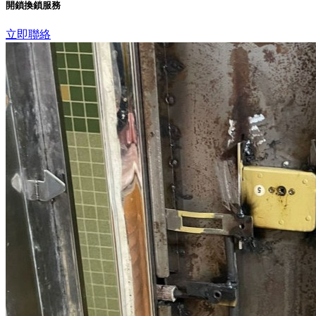
開鎖換鎖服務
立即聯絡