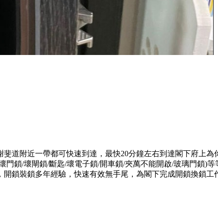
謝斐道附近一帶都可快速到達，最快20分鐘左右到達閣下府上為
門鎖/壞閘鎖/斷匙/壞電子鎖/開車鎖/夾萬不能開啟/玻璃門鎖
，開鎖裝鎖多年經驗，快速有效無手尾，為閣下完成開鎖換鎖工