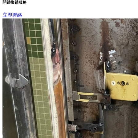
開鎖換鎖服務
立即聯絡