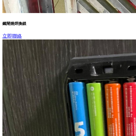
鐵閘燒焊換鎖
立即聯絡