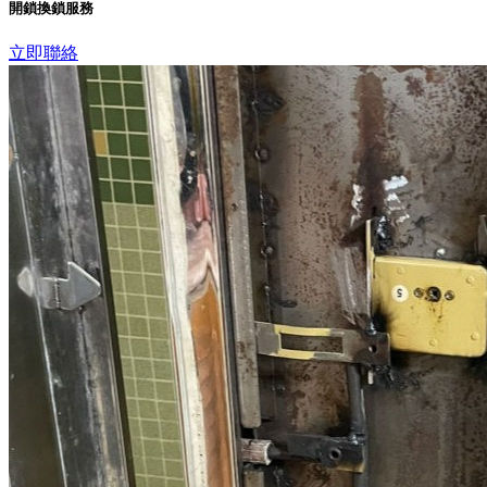
開鎖換鎖服務
立即聯絡