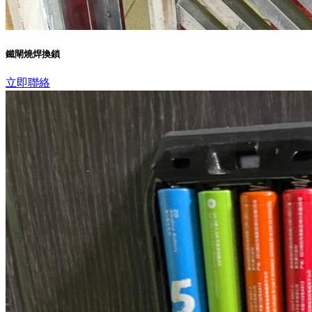
鐵閘燒焊換鎖
立即聯絡