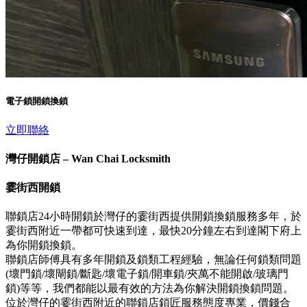
電子鎖開鎖換鎖
立即聯絡
灣仔開鎖店 – Wan Chai Locksmith
霎街西開鎖
聯鎖店24小時開鎖於灣仔的霎街西提供開鎖換鎖服務多年，於
霎街西附近一帶都可快速到達，最快20分鐘左右到達閣下府上
為你開鎖換鎖。
聯鎖店師傅具有多年開鎖及鎖類工程經驗，無論任何鎖類問題
(壞門鎖/壞閘鎖/斷匙/壞電子鎖/開車鎖/夾萬不能開啟/玻璃門
鎖)等等，我們都能以最有效的方法為你解決開鎖換鎖問題。
位於灣仔的霎街西附近的聯鎖店鎖匠服務態度專業，價錢合