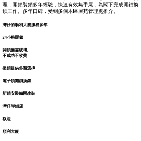
理，開鎖裝鎖多年經驗，快速有效無手尾，為閣下完成開鎖換
鎖工作。多年口碑，受到多個本區屋苑管理處推介。
灣仔的順利大廈服務多年
24小時開鎖
開鎖無需破壞,
不成功不收費
換鎖提供多類選擇
電子鎖開鎖換鎖
新鎖安裝鐵閘改裝
灣仔聯鎖店
歡迎
順利大廈