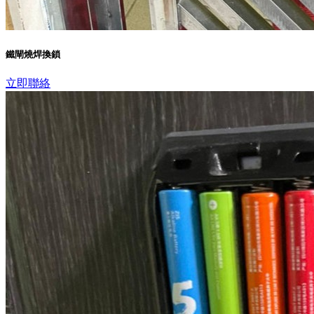
鐵閘燒焊換鎖
立即聯絡