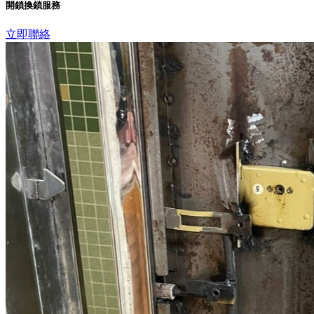
開鎖換鎖服務
立即聯絡