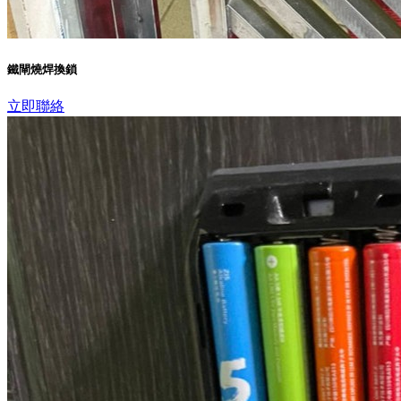
鐵閘燒焊換鎖
立即聯絡