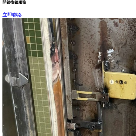
開鎖換鎖服務
立即聯絡