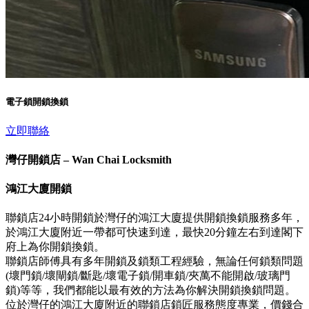
電子鎖開鎖換鎖
立即聯絡
灣仔開鎖店 – Wan Chai Locksmith
鴻江大廈開鎖
聯鎖店24小時開鎖於灣仔的鴻江大廈提供開鎖換鎖服務多年，
於鴻江大廈附近一帶都可快速到達，最快20分鐘左右到達閣下
府上為你開鎖換鎖。
聯鎖店師傅具有多年開鎖及鎖類工程經驗，無論任何鎖類問題
(壞門鎖/壞閘鎖/斷匙/壞電子鎖/開車鎖/夾萬不能開啟/玻璃門
鎖)等等，我們都能以最有效的方法為你解決開鎖換鎖問題。
位於灣仔的鴻江大廈附近的聯鎖店鎖匠服務態度專業，價錢合