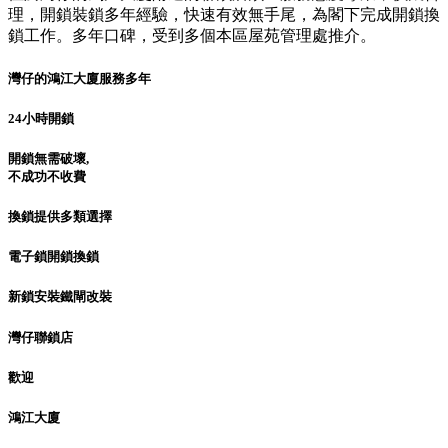
理，開鎖裝鎖多年經驗，快速有效無手尾，為閣下完成開鎖換
鎖工作。多年口碑，受到多個本區屋苑管理處推介。
灣仔的鴻江大廈服務多年
24小時開鎖
開鎖無需破壞,
不成功不收費
換鎖提供多類選擇
電子鎖開鎖換鎖
新鎖安裝鐵閘改裝
灣仔聯鎖店
歡迎
鴻江大廈