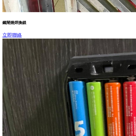
鐵閘燒焊換鎖
立即聯絡