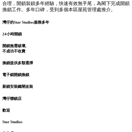
合理，開鎖裝鎖多年經驗，快速有效無手尾，為閣下完成開鎖
換鎖工作。多年口碑，受到多個本區屋苑管理處推介。
灣仔的Star Studios服務多年
24小時開鎖
開鎖無需破壞,
不成功不收費
換鎖提供多類選擇
電子鎖開鎖換鎖
新鎖安裝鐵閘改裝
灣仔聯鎖店
歡迎
Star Studios