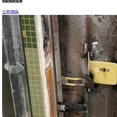
開鎖換鎖服務
立即聯絡