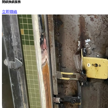
開鎖換鎖服務
立即聯絡