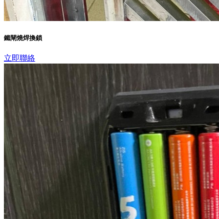
鐵閘燒焊換鎖
立即聯絡