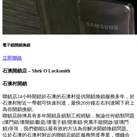
電子鎖開鎖換鎖
立即聯絡
石澳開鎖店 – Shek O Locksmith
石澳村開鎖
聯鎖店24小時開鎖於石澳的石澳村提供開鎖換鎖服務多年，於
石澳村附近一帶都可快速到達，最快20分鐘左右到達閣下府上
為你開鎖換鎖。
聯鎖店師傅具有多年開鎖及鎖類工程經驗，無論任何鎖類問題
(壞門鎖/壞閘鎖/斷匙/壞電子鎖/開車鎖/夾萬不能開啟/玻璃門
鎖)等等，我們都能以最有效的方法為你解決開鎖換鎖問題。
位於石澳的石澳村附近的聯鎖店鎖匠服務態度專業，價錢合