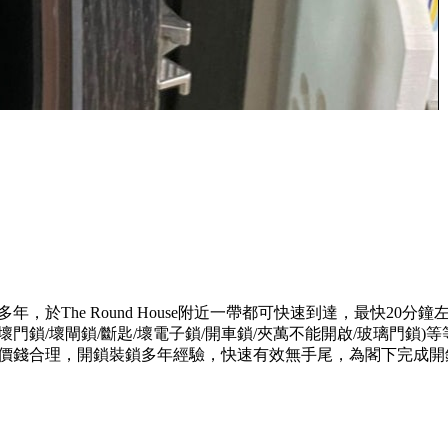
服務多年，於The Round House附近一帶都可快速到達，最快2
門鎖/壞閘鎖/斷匙/壞電子鎖/開車鎖/夾萬不能開啟/玻璃門鎖
態度專業，價錢合理，開鎖裝鎖多年經驗，快速有效無手尾，為閣下