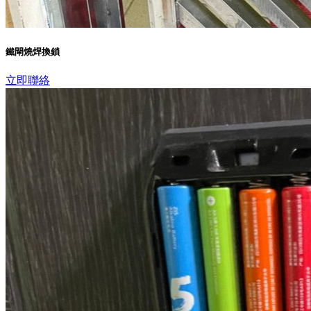
鐵閘燒焊換鎖
立即聯絡