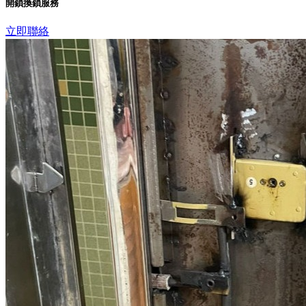
開鎖換鎖服務
立即聯絡