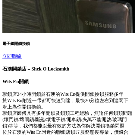
電子鎖開鎖換鎖
立即聯絡
石澳開鎖店 – Shek O Locksmith
Wits En開鎖
聯鎖店24小時開鎖於石澳的Wits En提供開鎖換鎖服務多年，
於Wits En附近一帶都可快速到達，最快20分鐘左右到達閣下
府上為你開鎖換鎖。
聯鎖店師傅具有多年開鎖及鎖類工程經驗，無論任何鎖類問題
(壞門鎖/壞閘鎖/斷匙/壞電子鎖/開車鎖/夾萬不能開啟/玻璃門
鎖)等等，我們都能以最有效的方法為你解決開鎖換鎖問題。
位於石澳的Wits En附近的聯鎖店鎖匠服務態度專業，價錢合