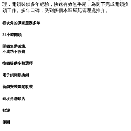
理，開鎖裝鎖多年經驗，快速有效無手尾，為閣下完成開鎖換
鎖工作。多年口碑，受到多個本區屋苑管理處推介。
舂坎角的佩園服務多年
24小時開鎖
開鎖無需破壞,
不成功不收費
換鎖提供多類選擇
電子鎖開鎖換鎖
新鎖安裝鐵閘改裝
舂坎角聯鎖店
歡迎
佩園