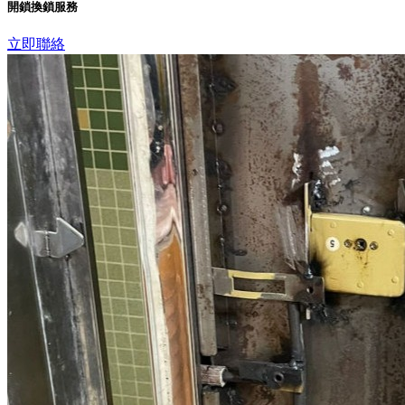
開鎖換鎖服務
立即聯絡