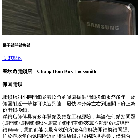
電子鎖開鎖換鎖
立即聯絡
舂坎角開鎖店 – Chung Hom Kok Locksmith
佩園開鎖
聯鎖店24小時開鎖於舂坎角的佩園提供開鎖換鎖服務多年，於
佩園附近一帶都可快速到達，最快20分鐘左右到達閣下府上為
你開鎖換鎖。
聯鎖店師傅具有多年開鎖及鎖類工程經驗，無論任何鎖類問題
(壞門鎖/壞閘鎖/斷匙/壞電子鎖/開車鎖/夾萬不能開啟/玻璃門
鎖)等等，我們都能以最有效的方法為你解決開鎖換鎖問題。
位於舂坎角的佩園附近的聯鎖店鎖匠服務態度專業，價錢合