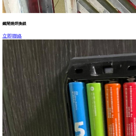
鐵閘燒焊換鎖
立即聯絡