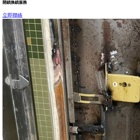
開鎖換鎖服務
立即聯絡