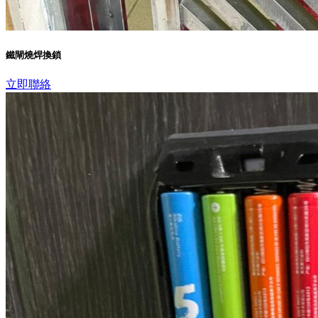
鐵閘燒焊換鎖
立即聯絡