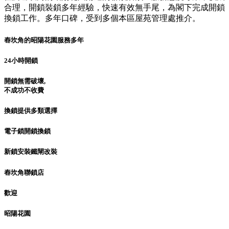
合理，開鎖裝鎖多年經驗，快速有效無手尾，為閣下完成開鎖
換鎖工作。多年口碑，受到多個本區屋苑管理處推介。
舂坎角的昭陽花園服務多年
24小時開鎖
開鎖無需破壞,
不成功不收費
換鎖提供多類選擇
電子鎖開鎖換鎖
新鎖安裝鐵閘改裝
舂坎角聯鎖店
歡迎
昭陽花園