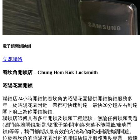
電子鎖開鎖換鎖
立即聯絡
舂坎角開鎖店 – Chung Hom Kok Locksmith
昭陽花園開鎖
聯鎖店24小時開鎖於舂坎角的昭陽花園提供開鎖換鎖服務多
年，於昭陽花園附近一帶都可快速到達，最快20分鐘左右到達
閣下府上為你開鎖換鎖。
聯鎖店師傅具有多年開鎖及鎖類工程經驗，無論任何鎖類問題
(壞門鎖/壞閘鎖/斷匙/壞電子鎖/開車鎖/夾萬不能開啟/玻璃門
鎖)等等，我們都能以最有效的方法為你解決開鎖換鎖問題。
位於舂坎角的昭陽花園附近的聯鎖店鎖匠服務態度專業，價錢