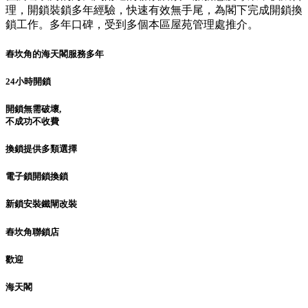
理，開鎖裝鎖多年經驗，快速有效無手尾，為閣下完成開鎖換
鎖工作。多年口碑，受到多個本區屋苑管理處推介。
舂坎角的海天閣服務多年
24小時開鎖
開鎖無需破壞,
不成功不收費
換鎖提供多類選擇
電子鎖開鎖換鎖
新鎖安裝鐵閘改裝
舂坎角聯鎖店
歡迎
海天閣