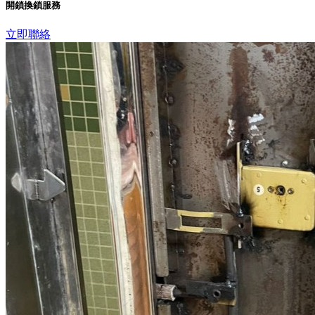
開鎖換鎖服務
立即聯絡