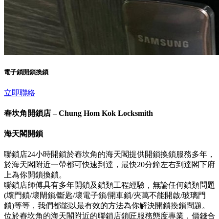
電子鎖開鎖換鎖
立即聯絡
舂坎角開鎖店 – Chung Hom Kok Locksmith
海天閣開鎖
聯鎖店24小時開鎖於舂坎角的海天閣提供開鎖換鎖服務多年，
於海天閣附近一帶都可快速到達，最快20分鐘左右到達閣下府
上為你開鎖換鎖。
聯鎖店師傅具有多年開鎖及鎖類工程經驗，無論任何鎖類問題
(壞門鎖/壞閘鎖/斷匙/壞電子鎖/開車鎖/夾萬不能開啟/玻璃門
鎖)等等，我們都能以最有效的方法為你解決開鎖換鎖問題。
位於舂坎角的海天閣附近的聯鎖店鎖匠服務態度專業，價錢合