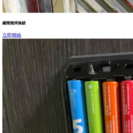
鐵閘燒焊換鎖
立即聯絡