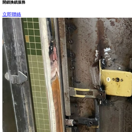
開鎖換鎖服務
立即聯絡