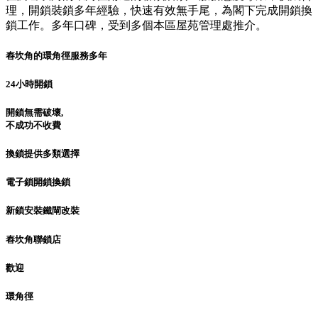
理，開鎖裝鎖多年經驗，快速有效無手尾，為閣下完成開鎖換
鎖工作。多年口碑，受到多個本區屋苑管理處推介。
舂坎角的環角徑服務多年
24小時開鎖
開鎖無需破壞,
不成功不收費
換鎖提供多類選擇
電子鎖開鎖換鎖
新鎖安裝鐵閘改裝
舂坎角聯鎖店
歡迎
環角徑