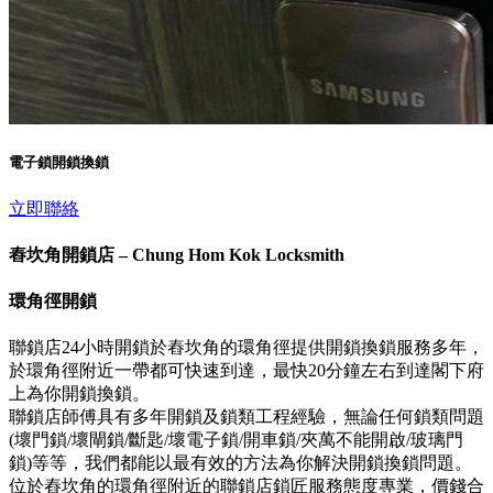
電子鎖開鎖換鎖
立即聯絡
舂坎角開鎖店 – Chung Hom Kok Locksmith
環角徑開鎖
聯鎖店24小時開鎖於舂坎角的環角徑提供開鎖換鎖服務多年，
於環角徑附近一帶都可快速到達，最快20分鐘左右到達閣下府
上為你開鎖換鎖。
聯鎖店師傅具有多年開鎖及鎖類工程經驗，無論任何鎖類問題
(壞門鎖/壞閘鎖/斷匙/壞電子鎖/開車鎖/夾萬不能開啟/玻璃門
鎖)等等，我們都能以最有效的方法為你解決開鎖換鎖問題。
位於舂坎角的環角徑附近的聯鎖店鎖匠服務態度專業，價錢合