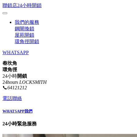
聯鎖店24小時開鎖
我們的服務
鋼閘換鎖
屋苑開鎖
環角徑開鎖
WHATSAPP
舂坎角
環角徑
24小時
開鎖
24hours
LOCKSMITH
📞
64121212
電話聯絡
WHATSAPP我們
24小時緊急服務