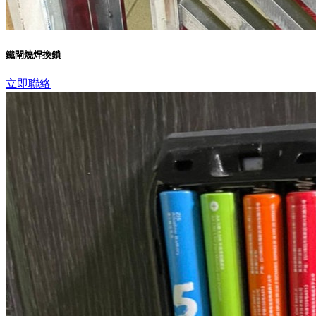
鐵閘燒焊換鎖
立即聯絡