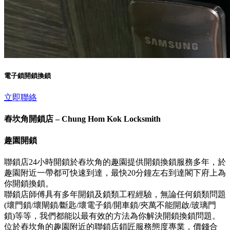
電子鎖開鎖換鎖
立即聯絡
舂坎角開鎖店 – Chung Hom Kok Locksmith
趣園開鎖
聯鎖店24小時開鎖於舂坎角的趣園提供開鎖換鎖服務多年，於
趣園附近一帶都可快速到達，最快20分鐘左右到達閣下府上為
你開鎖換鎖。
聯鎖店師傅具有多年開鎖及鎖類工程經驗，無論任何鎖類問題
(壞門鎖/壞閘鎖/斷匙/壞電子鎖/開車鎖/夾萬不能開啟/玻璃門
鎖)等等，我們都能以最有效的方法為你解決開鎖換鎖問題。
位於舂坎角的趣園附近的聯鎖店鎖匠服務態度專業，價錢合