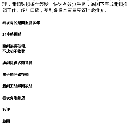
理，開鎖裝鎖多年經驗，快速有效無手尾，為閣下完成開鎖換
鎖工作。多年口碑，受到多個本區屋苑管理處推介。
舂坎角的趣園服務多年
24小時開鎖
開鎖無需破壞,
不成功不收費
換鎖提供多類選擇
電子鎖開鎖換鎖
新鎖安裝鐵閘改裝
舂坎角聯鎖店
歡迎
趣園