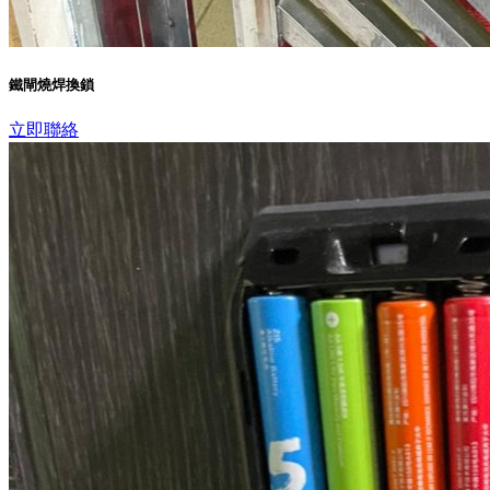
鐵閘燒焊換鎖
立即聯絡