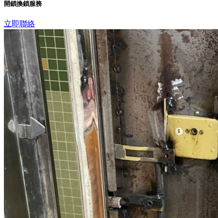
開鎖換鎖服務
立即聯絡