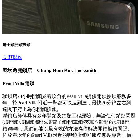
電子鎖開鎖換鎖
立即聯絡
舂坎角開鎖店 – Chung Hom Kok Locksmith
Pearl Villa開鎖
聯鎖店24小時開鎖於舂坎角的Pearl Villa提供開鎖換鎖服務多
年，於Pearl Villa附近一帶都可快速到達，最快20分鐘左右到
達閣下府上為你開鎖換鎖。
聯鎖店師傅具有多年開鎖及鎖類工程經驗，無論任何鎖類問題
(壞門鎖/壞閘鎖/斷匙/壞電子鎖/開車鎖/夾萬不能開啟/玻璃門
鎖)等等，我們都能以最有效的方法為你解決開鎖換鎖問題。
位於舂坎角的Pearl Villa附近的聯鎖店鎖匠服務態度專業，價