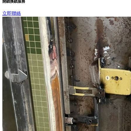
開鎖換鎖服務
立即聯絡