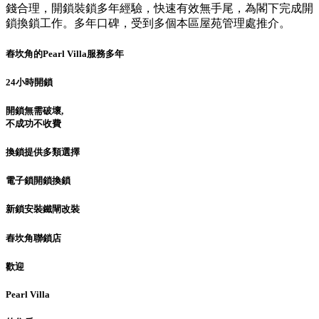
錢合理，開鎖裝鎖多年經驗，快速有效無手尾，為閣下完成開
鎖換鎖工作。多年口碑，受到多個本區屋苑管理處推介。
舂坎角的Pearl Villa服務多年
24小時開鎖
開鎖無需破壞,
不成功不收費
換鎖提供多類選擇
電子鎖開鎖換鎖
新鎖安裝鐵閘改裝
舂坎角聯鎖店
歡迎
Pearl Villa