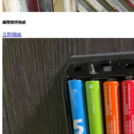
鐵閘燒焊換鎖
立即聯絡