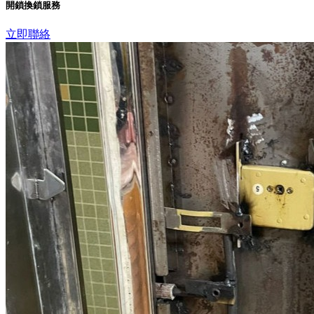
開鎖換鎖服務
立即聯絡