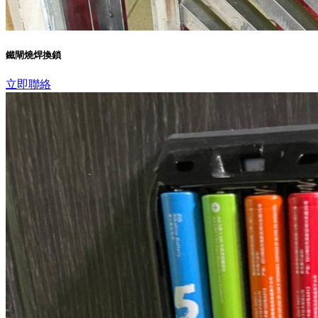
鐵閘燒焊換鎖
立即聯絡