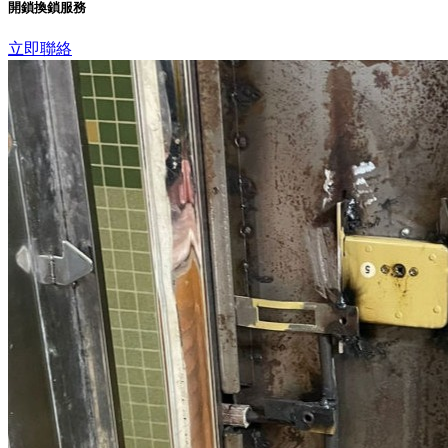
開鎖換鎖服務
立即聯絡