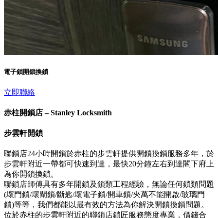
電子鎖開鎖換鎖
立即聯絡
赤柱開鎖店 – Stanley Locksmith
步雲軒開鎖
聯鎖店24小時開鎖於赤柱的步雲軒提供開鎖換鎖服務多年，於
步雲軒附近一帶都可快速到達，最快20分鐘左右到達閣下府上
為你開鎖換鎖。
聯鎖店師傅具有多年開鎖及鎖類工程經驗，無論任何鎖類問題
(壞門鎖/壞閘鎖/斷匙/壞電子鎖/開車鎖/夾萬不能開啟/玻璃門
鎖)等等，我們都能以最有效的方法為你解決開鎖換鎖問題。
位於赤柱的步雲軒附近的聯鎖店鎖匠服務態度專業，價錢合