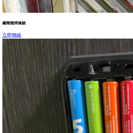
鐵閘燒焊換鎖
立即聯絡