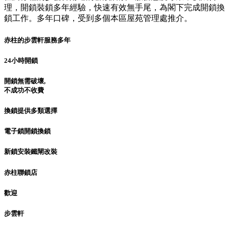
理，開鎖裝鎖多年經驗，快速有效無手尾，為閣下完成開鎖換
鎖工作。多年口碑，受到多個本區屋苑管理處推介。
赤柱的步雲軒服務多年
24小時開鎖
開鎖無需破壞,
不成功不收費
換鎖提供多類選擇
電子鎖開鎖換鎖
新鎖安裝鐵閘改裝
赤柱聯鎖店
歡迎
步雲軒