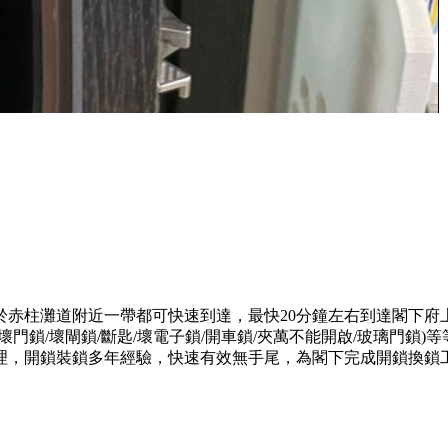
於赤柱灘道附近一帶都可快速到達，最快20分鐘左右到達閣下府
門鎖/壞閘鎖/斷匙/壞電子鎖/開車鎖/夾萬不能開啟/玻璃門鎖
理，開鎖裝鎖多年經驗，快速有效無手尾，為閣下完成開鎖換鎖