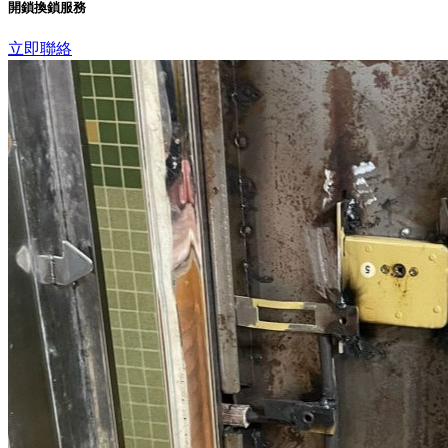
開鎖換鎖服務
立即聯絡