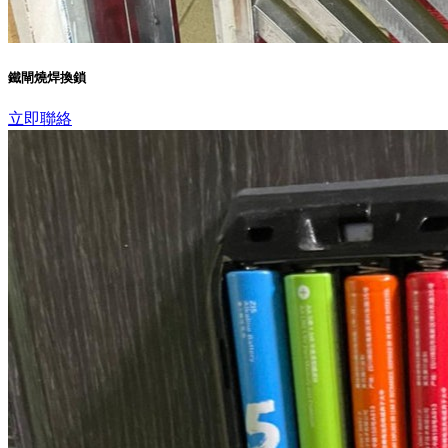
鐵閘燒焊換鎖
立即聯絡