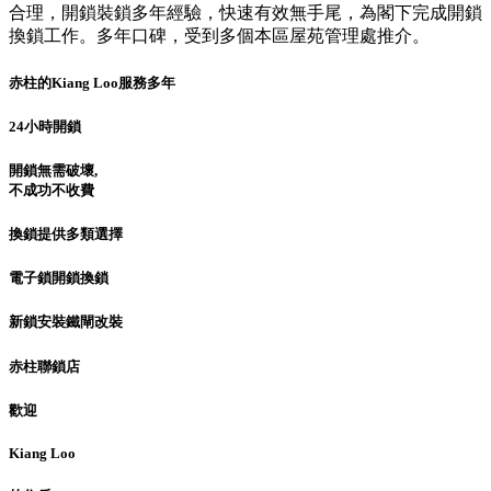
合理，開鎖裝鎖多年經驗，快速有效無手尾，為閣下完成開鎖
換鎖工作。多年口碑，受到多個本區屋苑管理處推介。
赤柱的Kiang Loo服務多年
24小時開鎖
開鎖無需破壞,
不成功不收費
換鎖提供多類選擇
電子鎖開鎖換鎖
新鎖安裝鐵閘改裝
赤柱聯鎖店
歡迎
Kiang Loo