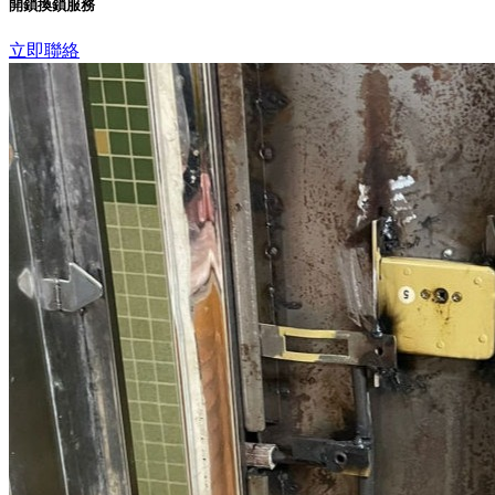
開鎖換鎖服務
立即聯絡