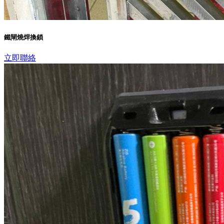
鐵閘燒焊換鎖
立即聯絡