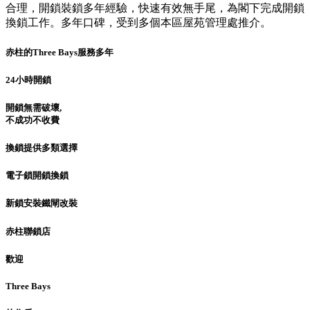
合理，開鎖裝鎖多年經驗，快速有效無手尾，為閣下完成開鎖
換鎖工作。多年口碑，受到多個本區屋苑管理處推介。
赤柱的Three Bays服務多年
24小時開鎖
開鎖無需破壞,
不成功不收費
換鎖提供多類選擇
電子鎖開鎖換鎖
新鎖安裝鐵閘改裝
赤柱聯鎖店
歡迎
Three Bays