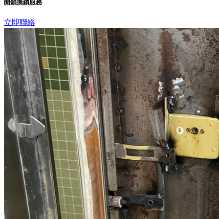
開鎖換鎖服務
立即聯絡