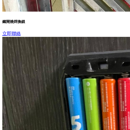
鐵閘燒焊換鎖
立即聯絡