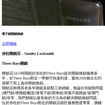
電子鎖開鎖換鎖
立即聯絡
赤柱開鎖店 – Stanley Locksmith
Three Bays開鎖
聯鎖店24小時開鎖於赤柱的Three Bays提供開鎖換鎖服務多
年，於Three Bays附近一帶都可快速到達，最快20分鐘左右到
達閣下府上為你開鎖換鎖。
聯鎖店師傅具有多年開鎖及鎖類工程經驗，無論任何鎖類問題
(壞門鎖/壞閘鎖/斷匙/壞電子鎖/開車鎖/夾萬不能開啟/玻璃門
鎖)等等，我們都能以最有效的方法為你解決開鎖換鎖問題。
位於赤柱的Three Bays附近的聯鎖店鎖匠服務態度專業，價錢