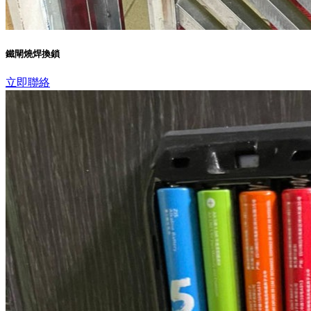
鐵閘燒焊換鎖
立即聯絡