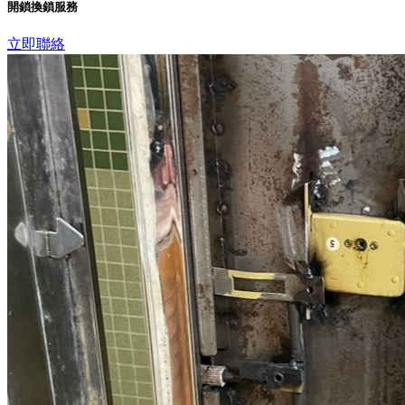
開鎖換鎖服務
立即聯絡